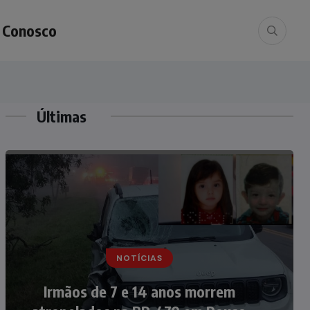
e Conosco
Últimas
NOTÍCIAS
NOTÍCIAS
Nádia Menegazzi leva o nome de
Irmãos de 7 e 14 anos morrem