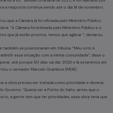
urante a 42ª sessão ordinária de 2025, e foi rejeitado por
ara a resposta continua sendo até o dia 18 de novembro.
ou que a Câmara já foi oficiada pelo Ministério Público,
obra. “A Câmara foi intimada pelo Ministério Público e o
 que já estão prontos, temos que agilizar “, declarou.
e também se posicionaram em tribuna. “Meu voto é
 admitir essa situação com a minha comunidade”, disse o
erar, até porque 60 dias vai dar 2026 e lá estaremos em
entou o vereador Marcelo Gramkow (MDB).
ue a obra precisa ser tratada como prioridade e deveria
lo Governo. “Queria ver a Ponte do Salto, antes que o
urto, a gente tem que ter prioridades, essa obra teria que