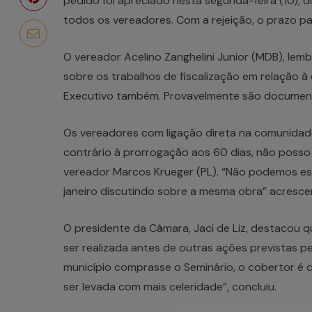
pedido foi apreciado nesta segunda-feira (10), d
todos os vereadores. Com a rejeição, o prazo p
O vereador Acelino Zanghelini Junior (MDB), lembr
sobre os trabalhos de fiscalização em relação à 
Executivo também. Provavelmente são documentos
Os vereadores com ligação direta na comunidad
contrário à prorrogação aos 60 dias, não posso
vereador Marcos Krueger (PL). “Não podemos esp
janeiro discutindo sobre a mesma obra” acresc
O presidente da Câmara, Jaci de Liz, destacou q
ser realizada antes de outras ações previstas pe
município comprasse o Seminário, o cobertor é c
ser levada com mais celeridade”, concluiu.