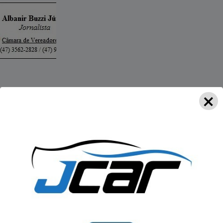
×
a no WhatsApp notícias do Portal OBV.