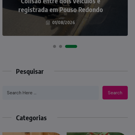
atropelados na BR-470 em Pouso
Colisão entre dois veículos é
registrada em Pouso Redondo
Redondo
04/08/2026
01/08/2026
Pesquisar
Search
Categorias