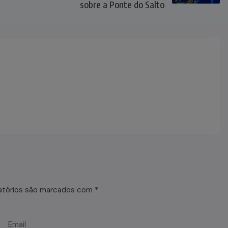
sobre a Ponte do Salto
atórios são marcados com
*