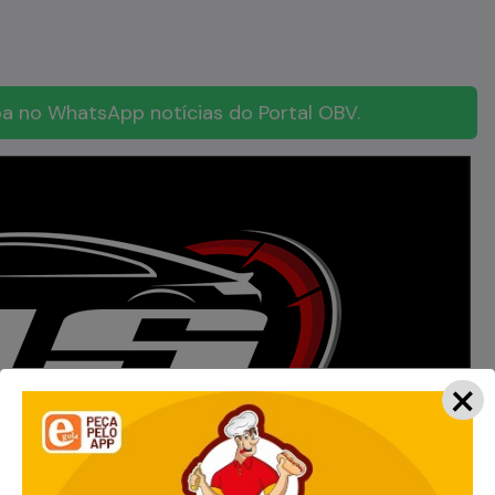
a no WhatsApp notícias do Portal OBV.
×