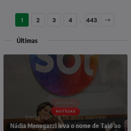
1
2
3
4
443
…
Últimas
NOTÍCIAS
Nádia Menegazzi leva o nome de Taió ao