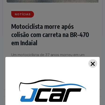
NOTÍCIAS
Motociclista morre após
colisão com carreta na BR-470
em Indaial
Um motociclista de 37 anos morreu em um
×
grave acidente de trânsito registrado por
volta das 12h55 deste domingo (26),...
BY
VISITANTE
27/07/2026
0 COMMENT