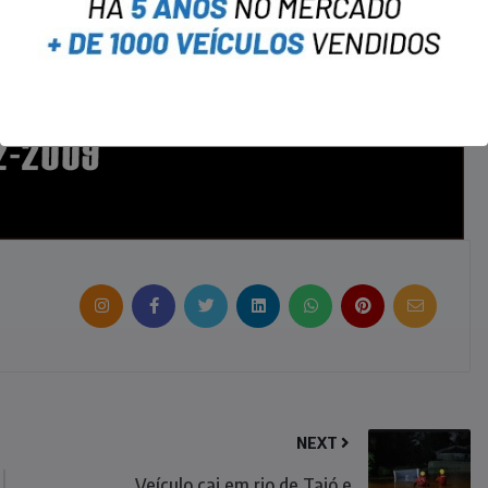
NEXT
Veículo cai em rio de Taió e