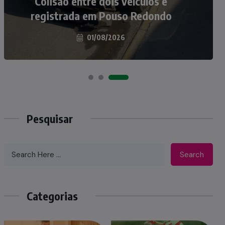
atropelados na BR-470 em Pouso
Colisão entre dois veículos é
registrada em Pouso Redondo
Redondo
04/08/2026
01/08/2026
Pesquisar
Search
Categorias