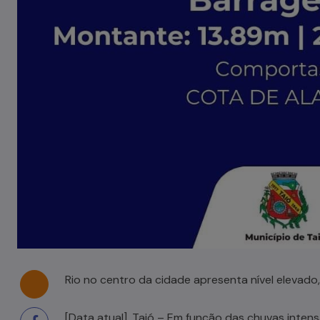
Rio no centro da cidade apresenta nível eleva
[Data atual], Taió – Em função das chuvas intensa