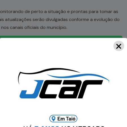
 monitorando de perto a situação e prontas para tomar as
is atualizações serão divulgadas conforme a evolução do
os canais oficiais do município.
×
a no WhatsApp notícias do Portal OBV.