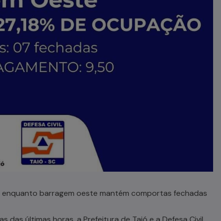
do, enquanto barragem oeste mantém comportas fechadas
s das últimas horas, a Prefeitura de Taió e a Defesa Civil