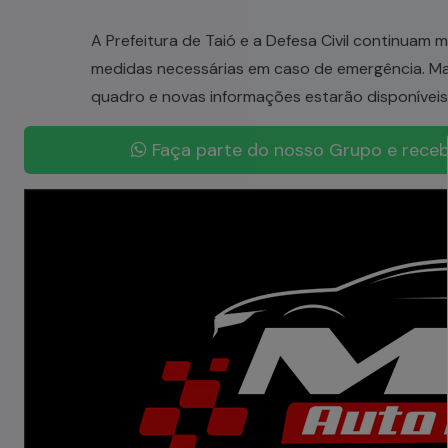
A Prefeitura de Taió e a Defesa Civil continuam
medidas necessárias em caso de emergência. Ma
quadro e novas informações estarão disponíveis n
Faça parte do nosso Grupo e receb