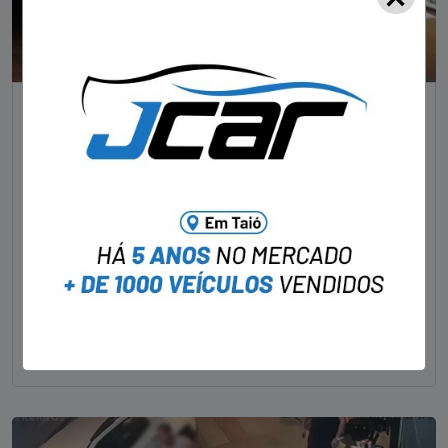
NOTÍCIAS
Foragido pela morte de delegado aposentado
em bar morre em confronto com a polícia em SC
STAFF - OBV
29/01/2023
Um dos dois foragidos investigados pelo latrocínio de
um delegado aposentado em um bar de Criciúma, no
Sul catarinense, foi