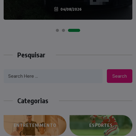
04/08/2026
07/08/2026
Pesquisar
Search
Categorias
ENTRETENIMENTO
ESPORTES