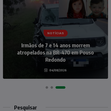
NOTÍCIAS
NOTÍCIAS
Irmãos de 7 e 14 anos morrem
Nádia Menegazzi leva o nome de Taió ao
atropelados na BR-470 em Pouso
palco do Programa Silvio Santos
Redondo
04/08/2026
07/08/2026
Pesquisar