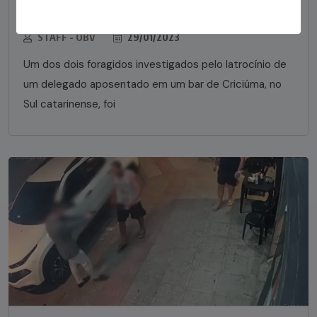
em bar morre em confronto com a polícia em SC
STAFF - OBV
29/01/2023
Um dos dois foragidos investigados pelo latrocínio de
um delegado aposentado em um bar de Criciúma, no
Sul catarinense, foi