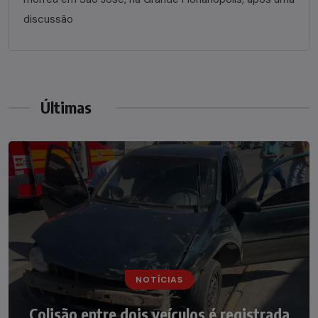
discussão
Últimas
NOTÍCIAS
NOTÍCIAS
Irmãos de 7 e 14 anos morrem
Colisão entre dois veículos é registrada
atropelados na BR-470 em Pouso