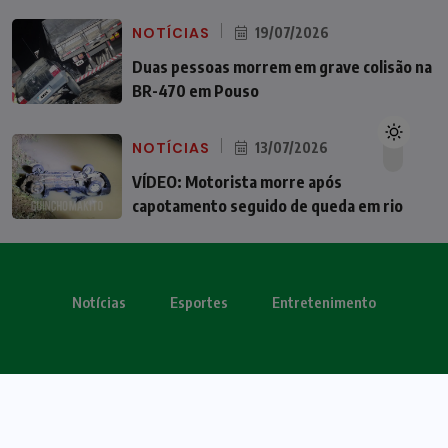
NOTÍCIAS
19/07/2026
Duas pessoas morrem em grave colisão na
BR-470 em Pouso
NOTÍCIAS
13/07/2026
VÍDEO: Motorista morre após
capotamento seguido de queda em rio
Notícias
Esportes
Entretenimento
Todos os direitos reservados - OBV 2024