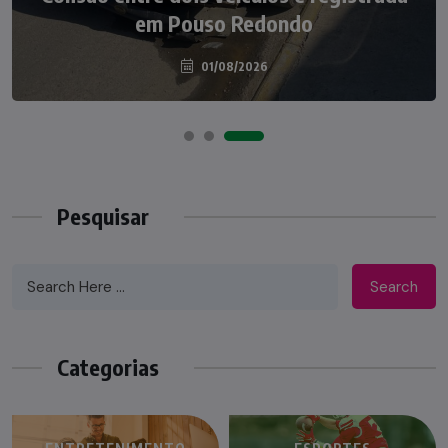
em Pouso Redondo
Redondo
04/08/2026
01/08/2026
Pesquisar
Search
Categorias