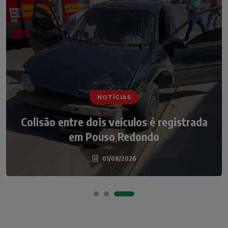
NOTÍCIAS
NOTÍCIAS
Irmãos de 7 e 14 anos morrem
Colisão entre dois veículos é registrada
atropelados na BR-470 em Pouso
em Pouso Redondo
Redondo
04/08/2026
01/08/2026