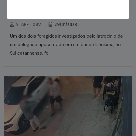
Foragido pela morte de delegado aposentado
em bar morre em confronto com a polícia em SC
STAFF - OBV
29/01/2023
Um dos dois foragidos investigados pelo latrocínio de
um delegado aposentado em um bar de Criciúma, no
Sul catarinense, foi