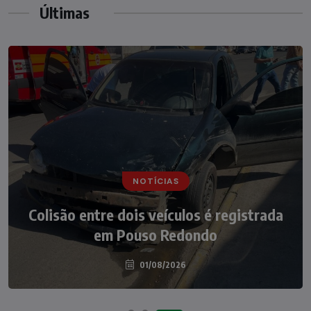
Últimas
NOTÍCIAS
NOTÍCIAS
Irmãos de 7 e 14 anos morrem
Colisão entre dois veículos é registrada
atropelados na BR-470 em Pouso
em Pouso Redondo
Redondo
04/08/2026
01/08/2026