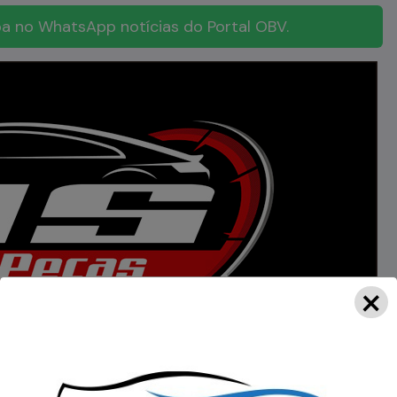
a no WhatsApp notícias do Portal OBV.
×