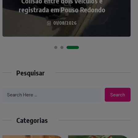
atropelados na BR-470 em Pouso
Colisão entre dois veículos é
registrada em Pouso Redondo
Redondo
04/08/2026
01/08/2026
Pesquisar
Search
Categorias