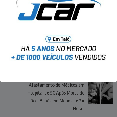
NEXT
Afastamento de Médicos em
Hospital de SC Após Morte de
Dois Bebês em Menos de 24
Horas