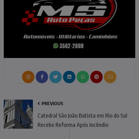
PREVIOUS
Catedral São João Batista em Rio do Sul
Recebe Reforma Após Incêndio