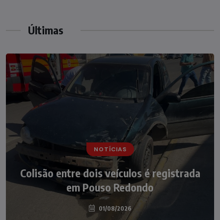
Últimas
NOTÍCIAS
NOTÍCIAS
Irmãos de 7 e 14 anos morrem
Colisão entre dois veículos é registrada
atropelados na BR-470 em Pouso
em Pouso Redondo
Redondo
04/08/2026
01/08/2026