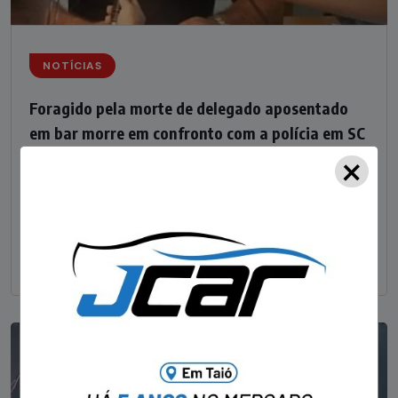
NOTÍCIAS
Foragido pela morte de delegado aposentado
em bar morre em confronto com a polícia em SC
×
STAFF - OBV
29/01/2023
Um dos dois foragidos investigados pelo latrocínio de
um delegado aposentado em um bar de Criciúma, no
Sul catarinense, foi