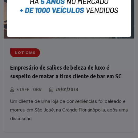
NOTÍCIAS
Empresário de salões de beleza de luxo é
suspeito de matar a tiros cliente de bar em SC
STAFF - OBV
29/01/2023
Um cliente de uma loja de conveniências foi baleado e
morreu em São José, na Grande Florianópolis, após uma
discussão