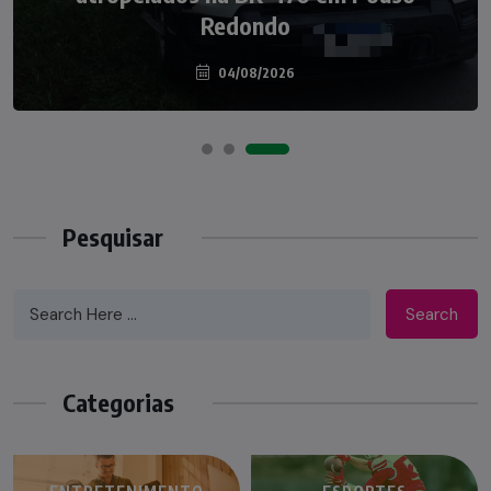
palco do Programa Silvio Santos
Redondo
04/08/2026
07/08/2026
Pesquisar
Search
Categorias