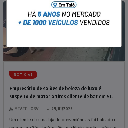
NOTÍCIAS
Empresário de salões de beleza de luxo é
suspeito de matar a tiros cliente de bar em SC
STAFF - OBV
29/01/2023
Um cliente de uma loja de conveniências foi baleado e
morreu em São José, na Grande Florianópolis, após uma