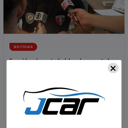
NOTÍCIAS
Foragido pela morte de delegado aposentado
×
em bar morre em confronto com a polícia em SC
STAFF - OBV
29/01/2023
Um dos dois foragidos investigados pelo latrocínio de
um delegado aposentado em um bar de Criciúma, no
Sul catarinense, foi