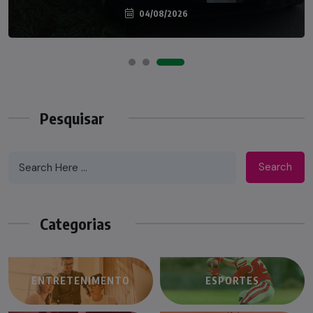
04/08/2026
07/08/2026
Pesquisar
Search
Categorias
ENTRETENIMENTO
ESPORTES