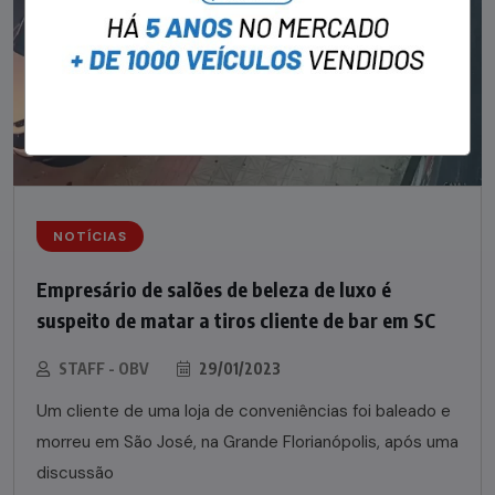
NOTÍCIAS
Empresário de salões de beleza de luxo é
suspeito de matar a tiros cliente de bar em SC
STAFF - OBV
29/01/2023
Um cliente de uma loja de conveniências foi baleado e
morreu em São José, na Grande Florianópolis, após uma
discussão