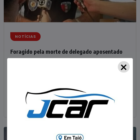
NOTÍCIAS
Foragido pela morte de delegado aposentado
×
em bar morre em confronto com a polícia em SC
STAFF - OBV
29/01/2023
Um dos dois foragidos investigados pelo latrocínio de
um delegado aposentado em um bar de Criciúma, no
Sul catarinense, foi