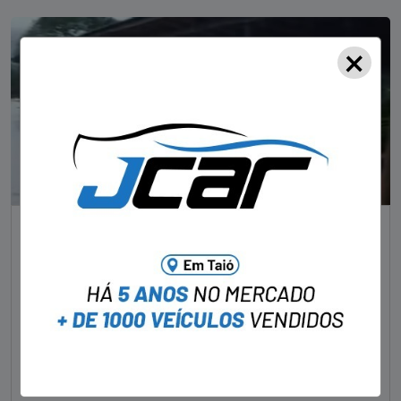
×
SEM CATEGORIA
“Encontro de Ferraris” em Santa Catarina
acaba com carrões debaixo d’água
VISITANTE
07/10/2023
As chuvas torrenciais que assolam a Serra de Santa