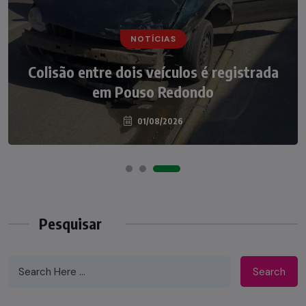
NOTÍCIAS
NOTÍCIAS
Irmãos de 7 e 14 anos morrem
Colisão entre dois veículos é registrada
atropelados na BR-470 em Pouso
em Pouso Redondo
Redondo
04/08/2026
01/08/2026
Pesquisar
Search