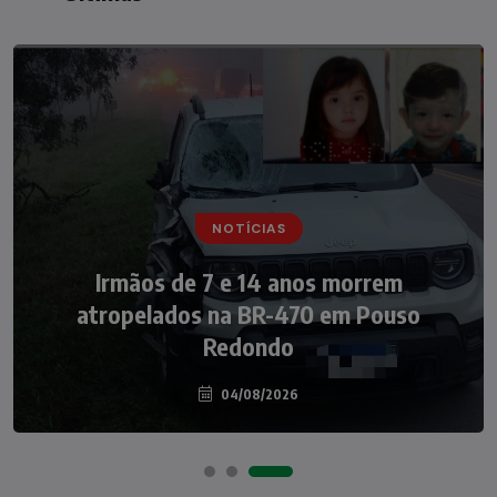
NOTÍCIAS
NOTÍCIAS
Irmãos de 7 e 14 anos morrem
Nádia Menegazzi leva o nome de Taió ao
atropelados na BR-470 em Pouso
palco do Programa Silvio Santos
Redondo
04/08/2026
07/08/2026