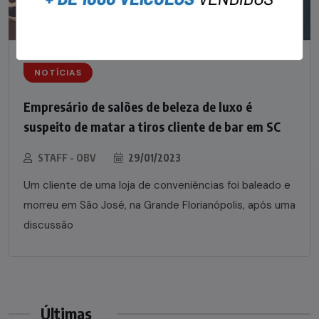
NOTÍCIAS
Empresário de salões de beleza de luxo é
suspeito de matar a tiros cliente de bar em SC
STAFF - OBV
29/01/2023
Um cliente de uma loja de conveniências foi baleado e
morreu em São José, na Grande Florianópolis, após uma
discussão
Últimas