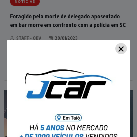
NOTÍCIAS
Foragido pela morte de delegado aposentado
em bar morre em confronto com a polícia em SC
STAFF - OBV
29/01/2023
×
Um dos dois foragidos investigados pelo latrocínio de
um delegado aposentado em um bar de Criciúma, no
Sul catarinense, foi