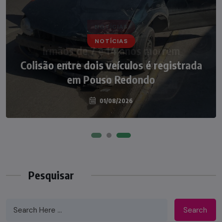
NOTÍCIAS
NOTÍCIAS
Irmãos de 7 e 14 anos morrem
Colisão entre dois veículos é registrada
atropelados na BR-470 em Pouso
em Pouso Redondo
Redondo
04/08/2026
01/08/2026
Pesquisar
Search