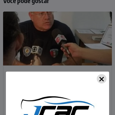
Você pode gostar
×
NOTÍCIAS
Foragido pela morte de delegado aposentado
em bar morre em confronto com a polícia em SC
STAFF - OBV
29/01/2023