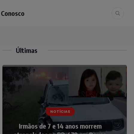
e Conosco
Últimas
NOTÍCIAS
NOTÍCIAS
Nádia Menegazzi leva o nome de
Irmãos de 7 e 14 anos morrem