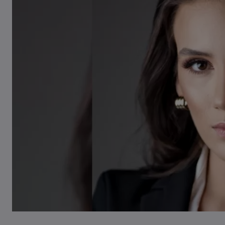
Casal de idosos fica ferido após
veículo capotar em Pouso Redondo
07/08/2026