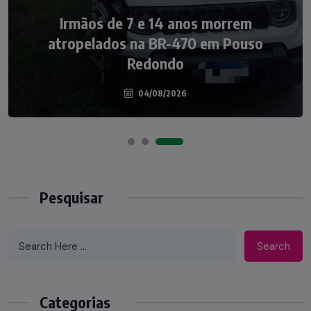
NOTÍCIAS
Irmãos de 7 e 14 anos morrem
Nádia Menegazzi leva o nome de Taió ao
atropelados na BR-470 em Pouso
palco do Programa Silvio Santos
Redondo
04/08/2026
07/08/2026
Pesquisar
Search
Categorias