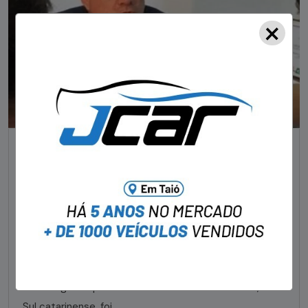
×
NOTÍCIAS
Foragido pela morte de delegado aposentado
em bar morre em confronto com a polícia em SC
STAFF - OBV
29/01/2023
Um dos dois foragidos investigados pelo latrocínio de
um delegado aposentado em um bar de Criciúma, no
Sul catarinense, foi