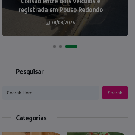
atropelados na BR-470 em Pouso
Colisão entre dois veículos é
registrada em Pouso Redondo
Redondo
04/08/2026
01/08/2026
Pesquisar
Search
Categorias