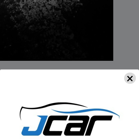
×
m veículo Parati saiu da pista e colidiu contra canteiros na
Bracatinga 1, Trombudo Central.
estava sozinho no carro, saiu do veículo com ferimentos e
ícia Rodoviária Federal (PRF) foi acionada e está se
 do acidente e tomar as devidas providências.