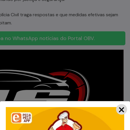
ícia Civil traga respostas e que medidas efetivas sejam
pitam.
a no WhatsApp notícias do Portal OBV.
×