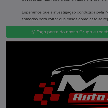
Esperamos que a investigação conduzida pela Pol
tomadas para evitar que casos como este se re
Faça parte do nosso Grupo e receb