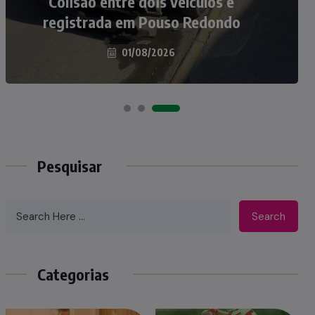
atropelados na BR-470 em Pouso
Colisão entre dois veículos é
registrada em Pouso Redondo
Redondo
04/08/2026
01/08/2026
Pesquisar
Search
Categorias