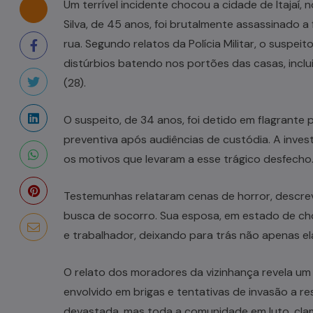
Um terrível incidente chocou a cidade de Itajaí,
Silva, de 45 anos, foi brutalmente assassinado 
rua. Segundo relatos da Polícia Militar, o suspe
distúrbios batendo nos portões das casas, incl
(28).
O suspeito, de 34 anos, foi detido em flagrante
preventiva após audiências de custódia. A invest
os motivos que levaram a esse trágico desfecho
Testemunhas relataram cenas de horror, descre
busca de socorro. Sua esposa, em estado de c
e trabalhador, deixando para trás não apenas e
O relato dos moradores da vizinhança revela um
envolvido em brigas e tentativas de invasão a re
devastada, mas toda a comunidade em luto, clam