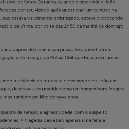
 no Litoral de Santa Catarina, quando o empresário João
a facadas por seu vizinho após questionar um tumulto na
ito, que estava visivelmente embriagado, estava provocando
uindo o da vítima, por volta das 2h50 da manhã de domingo
 pouco depois do crime e sua prisão foi convertida em
igação está a cargo da Polícia Civil, que busca esclarecer
.
vendo a violência do ataque e o desespero de João em
hoque, descreveu seu marido como um homem bom, íntegro
la, mas também um filho de nove anos.
 quadro de tensão e agressividade, com o suspeito
sidências. A tragédia deixa não apenas uma família
ando por justiça e segurança.