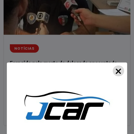
NOTÍCIAS
Foragido pela morte de delegado aposentado
×
em bar morre em confronto com a polícia em SC
STAFF - OBV
29/01/2023
Um dos dois foragidos investigados pelo latrocínio de
um delegado aposentado em um bar de Criciúma, no
Sul catarinense, foi