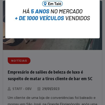
NOTÍCIAS
Empresário de salões de beleza de luxo é
suspeito de matar a tiros cliente de bar em SC
STAFF - OBV
29/01/2023
Um cliente de uma loja de conveniências foi baleado e
morreu em São José, na Grande Florianópolis, após uma