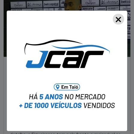
×
ESPORTES
Maurício deixa retrospecto recente para trás e
quer Figueirense “ligado nos detalhes” contra o
Avaí
STAFF - OBV
29/01/2023
Depois de perder o jogo para a Chapecoense no