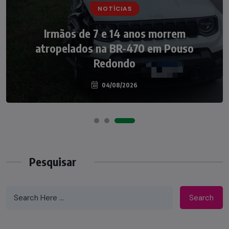
NOTÍCIAS
NOTÍCIAS
Irmãos de 7 e 14 anos morrem
Nádia Menegazzi leva o nome de Taió ao
atropelados na BR-470 em Pouso
palco do Programa Silvio Santos
Redondo
04/08/2026
07/08/2026
Pesquisar
Search