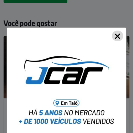
Você pode gostar
×
NOTÍCIAS
Foragido pela morte de delegado aposentado