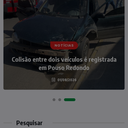
NOTÍCIAS
NOTÍCIAS
Irmãos de 7 e 14 anos morrem
Colisão entre dois veículos é registrada
atropelados na BR-470 em Pouso
em Pouso Redondo
Redondo
04/08/2026
01/08/2026
Pesquisar