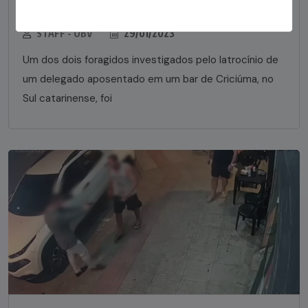
em bar morre em confronto com a polícia em SC
STAFF - OBV
29/01/2023
Um dos dois foragidos investigados pelo latrocínio de
um delegado aposentado em um bar de Criciúma, no
Sul catarinense, foi