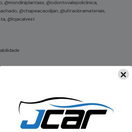
 @mondiniplantass, @odontovalepoliclinica,
amachado, @chapeacaodijan, @ultraobramateriais,
a, @lojacalvest
abilidade
×