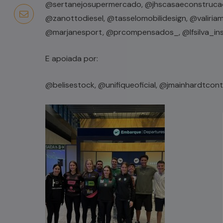
@sertanejosupermercado, @jhscasaeconstrucao,
@zanottodiesel, @tasselomobilidesign, @valiri
@marjanesport, @prcompensados_, @lfsilva_inst
E apoiada por:
@belisestock, @unifiqueoficial, @jmainhardtcont