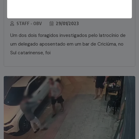
Foragido pela morte de delegado aposentado
em bar morre em confronto com a polícia em SC
STAFF - OBV
29/01/2023
Um dos dois foragidos investigados pelo latrocínio de
um delegado aposentado em um bar de Criciúma, no
Sul catarinense, foi