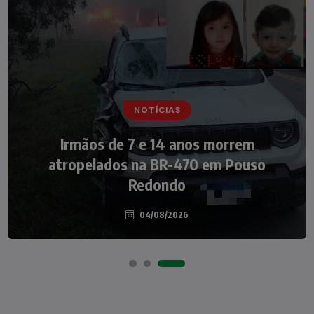
NOTÍCIAS
NOTÍCIAS
Irmãos de 7 e 14 anos morrem
Nádia Menegazzi leva o nome de Taió ao
atropelados na BR-470 em Pouso
palco do Programa Silvio Santos
Redondo
04/08/2026
07/08/2026