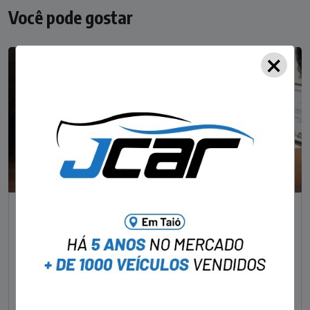
Você pode gostar
×
NOTÍCIAS
Foragido pela morte de delegado aposentado
em bar morre em confronto com a polícia em SC
STAFF - OBV
29/01/2023