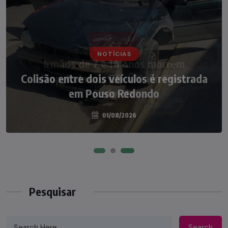
NOTÍCIAS
NOTÍCIAS
Irmãos de 7 e 14 anos morrem
Colisão entre dois veículos é registrada
atropelados na BR-470 em Pouso
em Pouso Redondo
Redondo
04/08/2026
01/08/2026
Pesquisar
Search