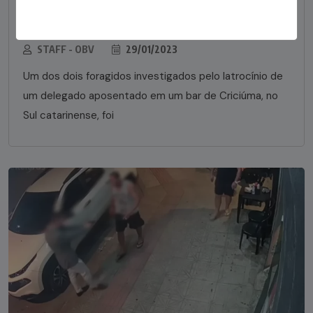
em bar morre em confronto com a polícia em SC
STAFF - OBV
29/01/2023
Um dos dois foragidos investigados pelo latrocínio de
um delegado aposentado em um bar de Criciúma, no
Sul catarinense, foi