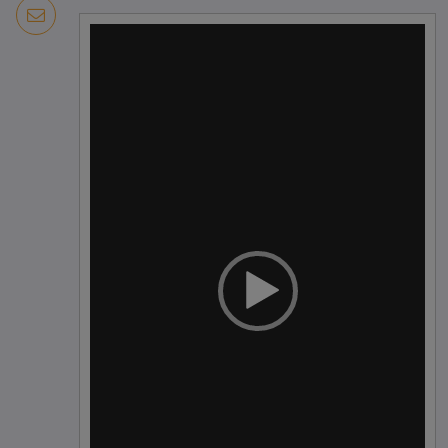
Tocador
de
vídeo