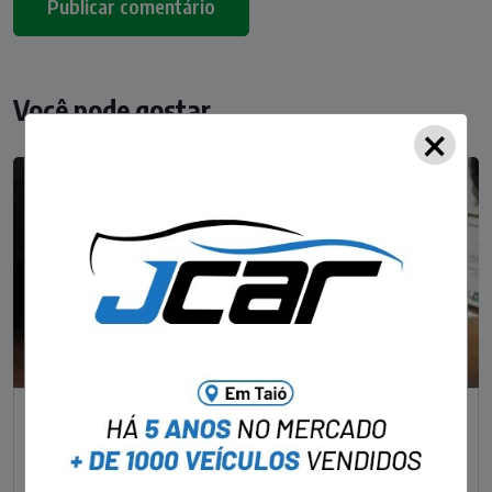
Você pode gostar
×
NOTÍCIAS
Foragido pela morte de delegado aposentado