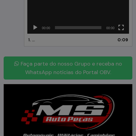
00:00
00:00
1.
70fa800e-833c-452a-a8d7-a862c3537177
0:09
Faça parte do nosso Grupo e receba no
WhatsApp notícias do Portal OBV.