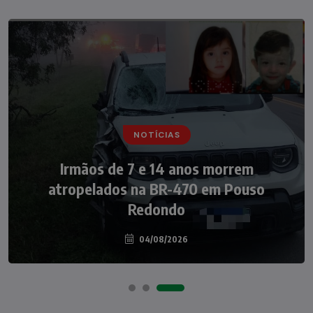
NOTÍCIAS
NOTÍCIAS
Irmãos de 7 e 14 anos morrem
Nádia Menegazzi leva o nome de Taió ao
atropelados na BR-470 em Pouso
palco do Programa Silvio Santos
Redondo
04/08/2026
07/08/2026