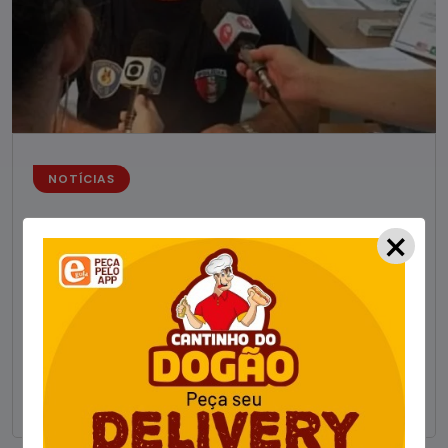
NOTÍCIAS
×
Foragido pela morte de delegado aposentado
em bar morre em confronto com a polícia em SC
STAFF - OBV
29/01/2023
Um dos dois foragidos investigados pelo latrocínio de
um delegado aposentado em um bar de Criciúma, no
Sul catarinense, foi