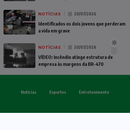
NOTÍCIAS
20/07/2026
Identificados os dois jovens que perderam
a vida em grave
NOTÍCIAS
20/07/2026
VÍDEO: Incêndio atinge estrutura de
empresa às margens da BR-470
Notícias
Esportes
Entretenimento
Todos os direitos reservados - OBV 2024