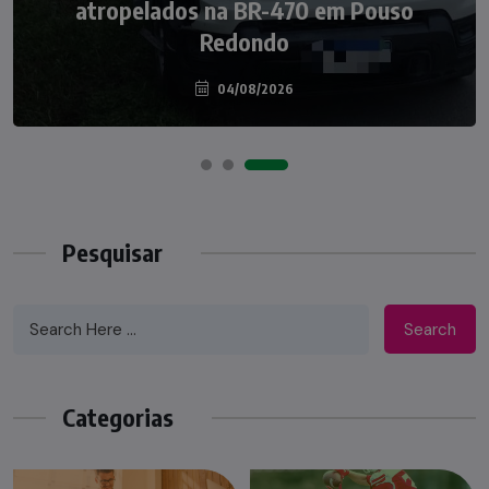
Nádia Menegazzi leva o nome de Taió ao
atropelados na BR-470 em Pouso
palco do Programa Silvio Santos
Redondo
04/08/2026
07/08/2026
Pesquisar
Search
Categorias