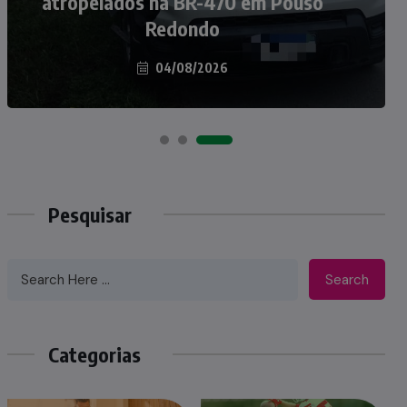
atropelados na BR-470 em Pouso
Taió ao palco do Programa Silvio
Redondo
Santos
04/08/2026
07/08/2026
Pesquisar
Search
Categorias