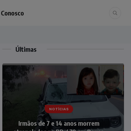
e Conosco
Últimas
NOTÍCIAS
NOTÍCIAS
Nádia Menegazzi leva o nome de
Irmãos de 7 e 14 anos morrem