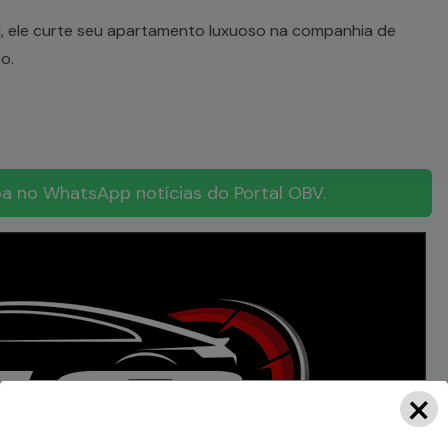
l, ele curte seu apartamento luxuoso na companhia de
o.
a no WhatsApp notícias do Portal OBV.
×