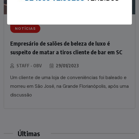
NOTÍCIAS
Empresário de salões de beleza de luxo é
suspeito de matar a tiros cliente de bar em SC
STAFF - OBV
29/01/2023
Um cliente de uma loja de conveniências foi baleado e
morreu em São José, na Grande Florianópolis, após uma
discussão
Últimas