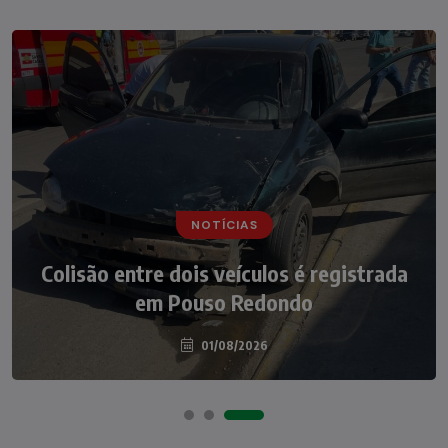
NOTÍCIAS
NOTÍCIAS
Irmãos de 7 e 14 anos morrem
Colisão entre dois veículos é registrada
atropelados na BR-470 em Pouso
em Pouso Redondo
Redondo
04/08/2026
01/08/2026