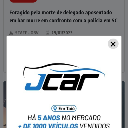
Foragido pela morte de delegado aposentado
em bar morre em confronto com a polícia em SC
STAFF - OBV
29/01/2023
×
Um dos dois foragidos investigados pelo latrocínio de
um delegado aposentado em um bar de Criciúma, no
Sul catarinense, foi