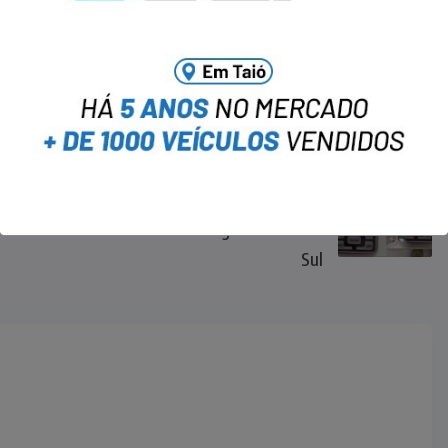
NEXT
Ação da PM apreende dois
menores com drogas em Rio do
Sul