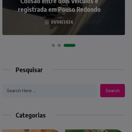
atropelados na BR-470 em Pouso
Colisão entre dois veículos é
registrada em Pouso Redondo
Redondo
04/08/2026
01/08/2026
Pesquisar
Search
Categorias