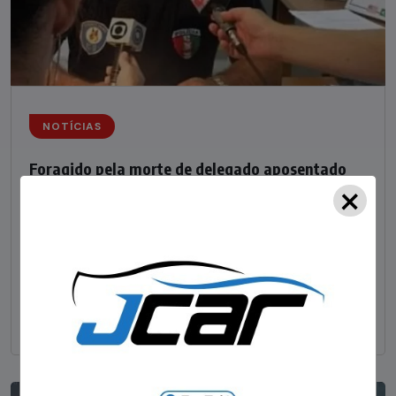
NOTÍCIAS
Foragido pela morte de delegado aposentado
×
em bar morre em confronto com a polícia em SC
STAFF - OBV
29/01/2023
Um dos dois foragidos investigados pelo latrocínio de
um delegado aposentado em um bar de Criciúma, no
Sul catarinense, foi