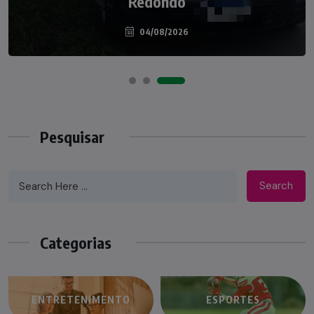
palco do Programa Silvio Santos
Redondo
04/08/2026
07/08/2026
Pesquisar
Search
Categorias
ENTRETENIMENTO
ESPORTES