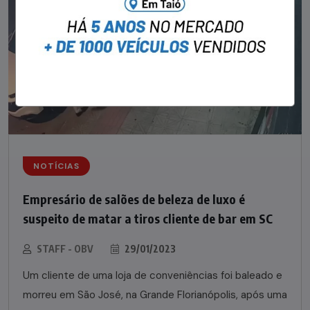
NOTÍCIAS
Empresário de salões de beleza de luxo é
suspeito de matar a tiros cliente de bar em SC
STAFF - OBV
29/01/2023
Um cliente de uma loja de conveniências foi baleado e
morreu em São José, na Grande Florianópolis, após uma