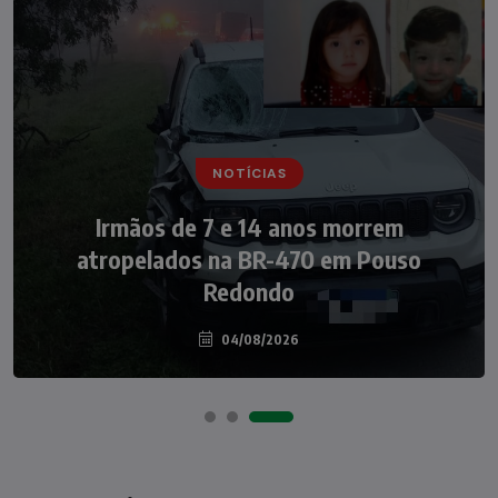
NOTÍCIAS
NOTÍCIAS
Irmãos de 7 e 14 anos morrem
Nádia Menegazzi leva o nome de Taió ao
atropelados na BR-470 em Pouso
palco do Programa Silvio Santos
Redondo
04/08/2026
07/08/2026