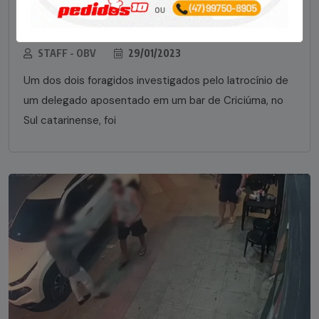
Foragido pela morte de delegado aposentado
em bar morre em confronto com a polícia em SC
STAFF - OBV
29/01/2023
Um dos dois foragidos investigados pelo latrocínio de
um delegado aposentado em um bar de Criciúma, no
Sul catarinense, foi