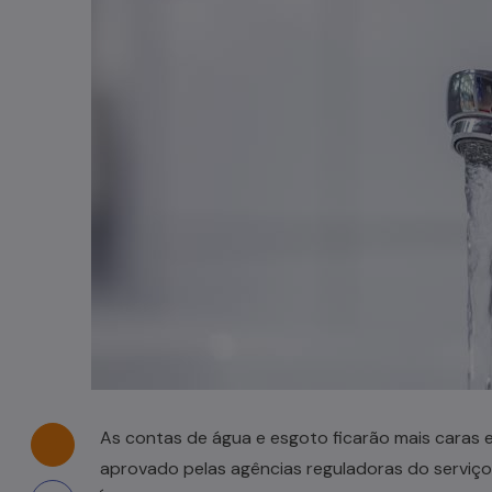
Casal de idosos fica ferido após
veículo capotar em Pouso Redondo
07/08/2026
As contas de água e esgoto ficarão mais caras e
aprovado pelas agências reguladoras do serviço