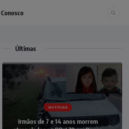
e Conosco
Últimas
NOTÍCIAS
NOTÍCIAS
Nádia Menegazzi leva o nome de
Irmãos de 7 e 14 anos morrem