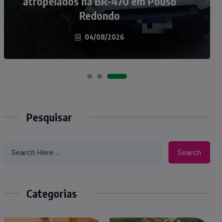
atropelados na BR-470 em Pouso
Taió ao palco do Programa Silvio
Redondo
Santos
04/08/2026
07/08/2026
Pesquisar
Search
Categorias