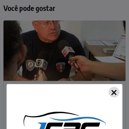
Você pode gostar
×
NOTÍCIAS
Foragido pela morte de delegado aposentado
em bar morre em confronto com a polícia em SC
STAFF - OBV
29/01/2023