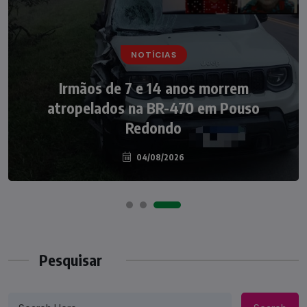
NOTÍCIAS
NOTÍCIAS
Irmãos de 7 e 14 anos morrem
Nádia Menegazzi leva o nome de Taió ao
atropelados na BR-470 em Pouso
palco do Programa Silvio Santos
Redondo
04/08/2026
07/08/2026
Pesquisar