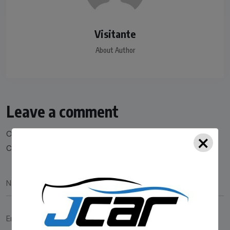
Visitante
About Author
Leave a comment
×
O seu endereço de e-mail não será publicado.
Campos obrigatórios são marcados com
*