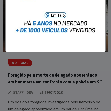
NOTÍCIAS
Foragido pela morte de delegado aposentado
em bar morre em confronto com a polícia em SC
STAFF - OBV
29/01/2023
Um dos dois foragidos investigados pelo latrocínio de
um delegado aposentado em um bar de Criciúma, no