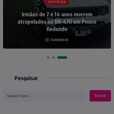
NOTÍCIAS
NOTÍCIAS
Irmãos de 7 e 14 anos morrem
Nádia Menegazzi leva o nome de Taió ao
atropelados na BR-470 em Pouso
palco do Programa Silvio Santos
Redondo
04/08/2026
07/08/2026
Pesquisar
Search