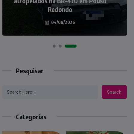
atropelados na BR-470 em Pouso
Taió ao palco do Programa Silvio
Redondo
Santos
04/08/2026
07/08/2026
Pesquisar
Search
Categorias