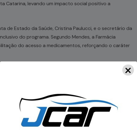
ta Catarina, levando um impacto social positivo a
a de Estado da Saúde, Cristina Paulucci, e o secretário da
 inclusivo do programa. Segundo Mendes, a Farmácia
cilitação do acesso a medicamentos, reforçando o caráter
×
a no WhatsApp notícias do Portal OBV.