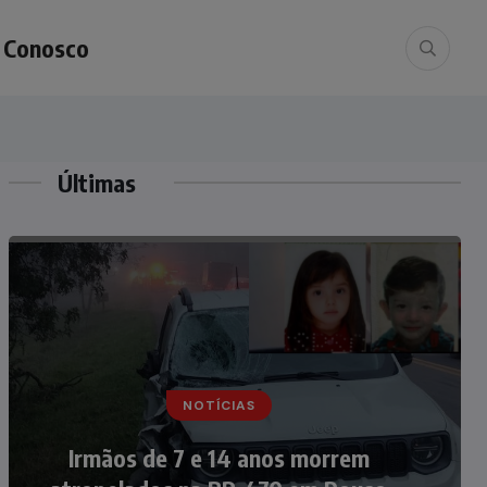
e Conosco
Últimas
NOTÍCIAS
NOTÍCIAS
Nádia Menegazzi leva o nome de
Irmãos de 7 e 14 anos morrem