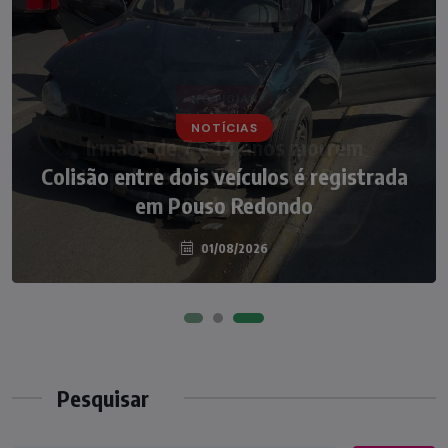
NOTÍCIAS
NOTÍCIAS
Irmãos de 7 e 14 anos morrem
Colisão entre dois veículos é registrada
atropelados na BR-470 em Pouso
em Pouso Redondo
Redondo
04/08/2026
01/08/2026
Pesquisar