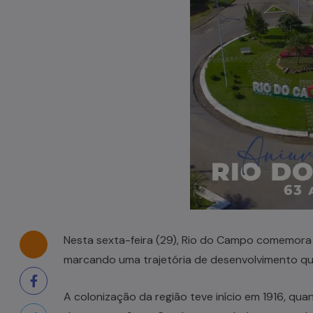
Casal de idosos fica ferido após
veículo capotar em Pouso Redondo
07/08/2026
Nesta sexta-feira (29), Rio do Campo comemora 
marcando uma trajetória de desenvolvimento q
A colonização da região teve início em 1916, qua