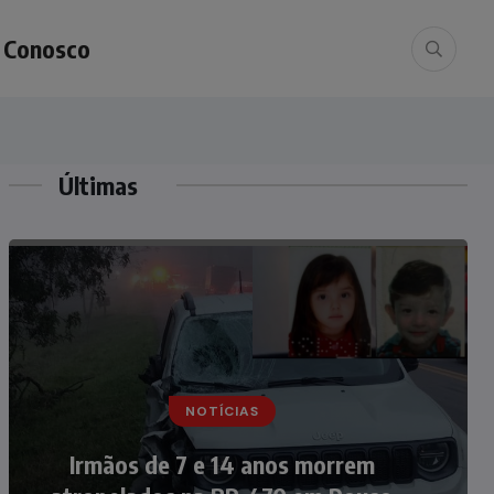
e Conosco
Últimas
NOTÍCIAS
NOTÍCIAS
Nádia Menegazzi leva o nome de
Irmãos de 7 e 14 anos morrem