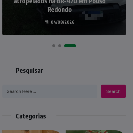
atropelados na BR-470 em Pouso
Taió ao palco do Programa Silvio
Redondo
Santos
04/08/2026
07/08/2026
Pesquisar
Search
Categorias