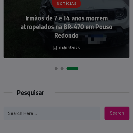
NOTÍCIAS
NOTÍCIAS
Irmãos de 7 e 14 anos morrem
Nádia Menegazzi leva o nome de Taió ao
atropelados na BR-470 em Pouso
palco do Programa Silvio Santos
Redondo
04/08/2026
07/08/2026
Pesquisar
Search