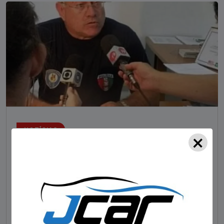
NOTÍCIAS
×
Foragido pela morte de delegado aposentado
em bar morre em confronto com a polícia em SC
STAFF - OBV
29/01/2023
Um dos dois foragidos investigados pelo latrocínio de
um delegado aposentado em um bar de Criciúma, no