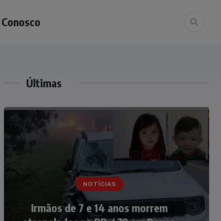
e Conosco
Últimas
NOTÍCIAS
NOTÍCIAS
Nádia Menegazzi leva o nome de
Irmãos de 7 e 14 anos morrem