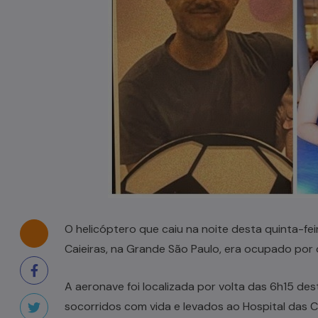
Casal de idosos fica ferido após
veículo capotar em Pouso Redondo
07/08/2026
O helicóptero que caiu na noite desta quinta-fe
Caieiras, na Grande São Paulo, era ocupado por
A aeronave foi localizada por volta das 6h15 des
socorridos com vida e levados ao Hospital das Cl