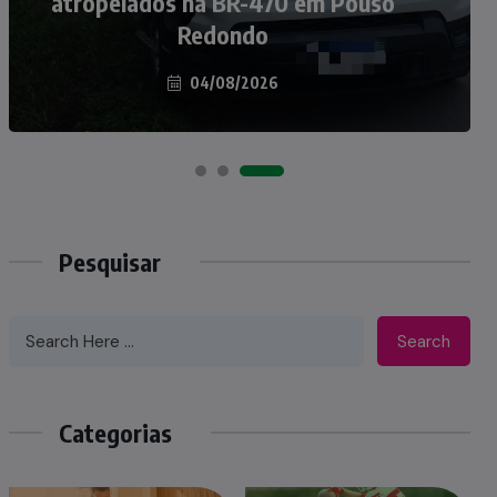
atropelados na BR-470 em Pouso
Taió ao palco do Programa Silvio
Redondo
Santos
04/08/2026
07/08/2026
Pesquisar
Search
Categorias