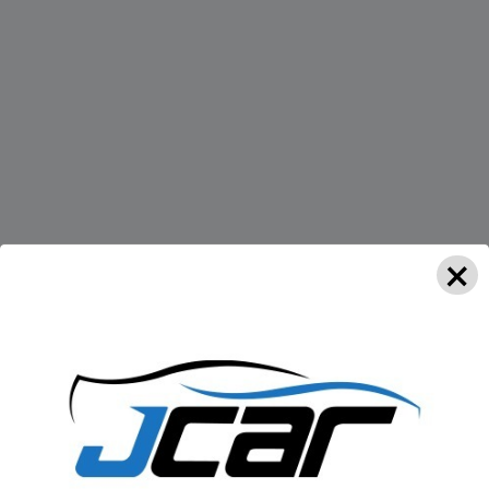
×
com vida e completou 12 anos nesta sexta-feira (17).
icar aos socorristas a localização dos destroços onde os
de a luz está acesa.”
casal de gêmeos de 9 anos. A família é de Americana,
inho de Nova Odessa.