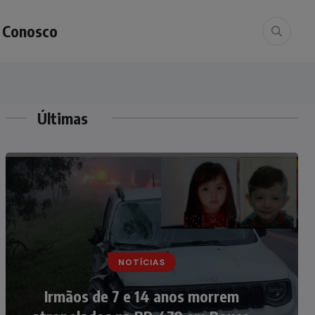
e Conosco
Últimas
NOTÍCIAS
NOTÍCIAS
Nádia Menegazzi leva o nome de
Irmãos de 7 e 14 anos morrem