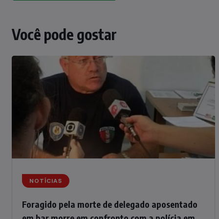
Você pode gostar
NOTÍCIAS
Foragido pela morte de delegado aposentado
em bar morre em confronto com a polícia em