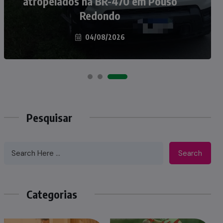
atropelados na BR-470 em Pouso
Taió ao palco do Programa Silvio
Redondo
Santos
04/08/2026
07/08/2026
Pesquisar
Search
Categorias