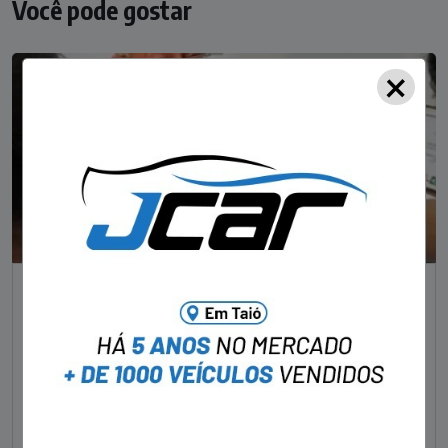
Você pode gostar
×
NOTÍCIAS
Foragido pela morte de delegado aposentado
em bar morre em confronto com a polícia em SC
STAFF - OBV
29/01/2023