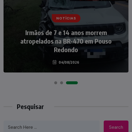
NOTÍCIAS
NOTÍCIAS
Irmãos de 7 e 14 anos morrem
Nádia Menegazzi leva o nome de Taió ao
atropelados na BR-470 em Pouso
palco do Programa Silvio Santos
Redondo
04/08/2026
07/08/2026
Pesquisar
Search