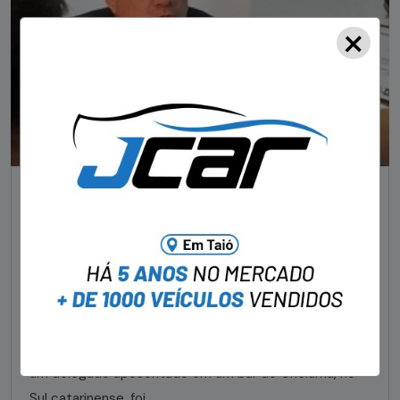
×
NOTÍCIAS
Foragido pela morte de delegado aposentado
em bar morre em confronto com a polícia em SC
STAFF - OBV
29/01/2023
Um dos dois foragidos investigados pelo latrocínio de
um delegado aposentado em um bar de Criciúma, no
Sul catarinense, foi