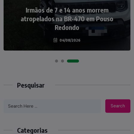
NOTÍCIAS
Irmãos de 7 e 14 anos morrem
Nádia Menegazzi leva o nome de Taió ao
atropelados na BR-470 em Pouso
palco do Programa Silvio Santos
Redondo
04/08/2026
07/08/2026
Pesquisar
Search
Categorias