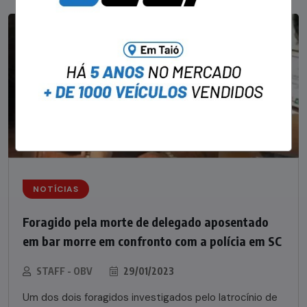
NOTÍCIAS
Foragido pela morte de delegado aposentado
em bar morre em confronto com a polícia em SC
STAFF - OBV
29/01/2023
Um dos dois foragidos investigados pelo latrocínio de