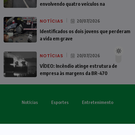
envolvendo quatro veículos na
NOTÍCIAS
20/07/2026
Identificados os dois jovens que perderam
a vida em grave
NOTÍCIAS
20/07/2026
VÍDEO: Incêndio atinge estrutura de
empresa às margens da BR-470
Notícias
Esportes
Entretenimento