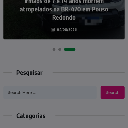
Irmãos de 7 e 14 anos morrem
Nádia Menegazzi leva o nome de Taió ao
atropelados na BR-470 em Pouso
palco do Programa Silvio Santos
Redondo
04/08/2026
07/08/2026
Pesquisar
Search
Categorias