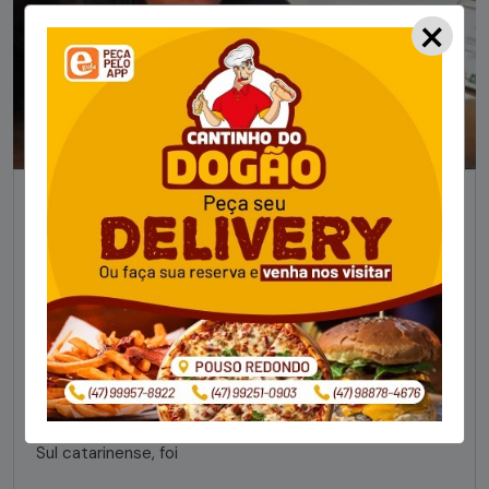
×
NOTÍCIAS
Foragido pela morte de delegado aposentado
em bar morre em confronto com a polícia em SC
STAFF - OBV
29/01/2023
Um dos dois foragidos investigados pelo latrocínio de
um delegado aposentado em um bar de Criciúma, no
Sul catarinense, foi