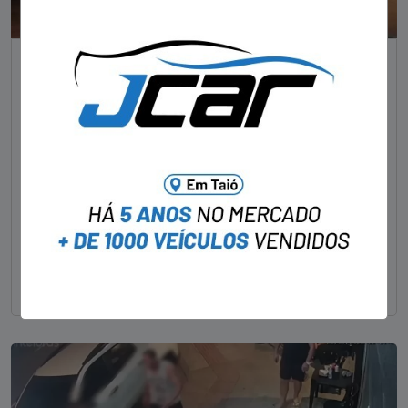
NOTÍCIAS
Foragido pela morte de delegado aposentado
em bar morre em confronto com a polícia em SC
STAFF - OBV
29/01/2023
Um dos dois foragidos investigados pelo latrocínio de
um delegado aposentado em um bar de Criciúma, no
Sul catarinense, foi