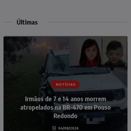
Últimas
NOTÍCIAS
NOTÍCIAS
Irmãos de 7 e 14 anos morrem
Nádia Menegazzi leva o nome de Taió ao
atropelados na BR-470 em Pouso
palco do Programa Silvio Santos
Redondo
04/08/2026
07/08/2026