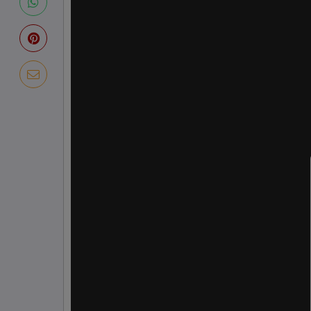
de
vídeo