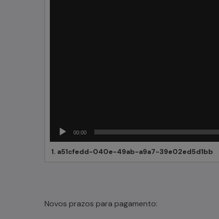
00:00
1.
a51cfedd-040e-49ab-a9a7-39e02ed5d1bb
Novos prazos para pagamento: