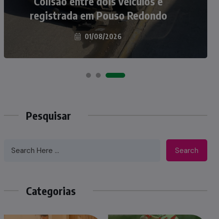
atropelados na BR-470 em Pouso
Colisão entre dois veículos é
registrada em Pouso Redondo
Redondo
04/08/2026
01/08/2026
Pesquisar
Search
Categorias